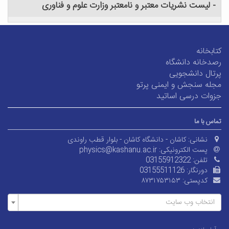
- لیست نشریات معتبر و نامعتبر وزارت علوم و فناوری
کتابخانه
رصدخانه دانشگاه
پرتال دانشجویی
مجله سنجش و ایمنی پرتو
جزوات درسی اساتید
تماس با ما
نشانی:
کاشان - دانشگاه کاشان - بلوار قطب راوندی
پست الکترونیکی:
physics@kashanu.ac.ir
تلفن:
03155912322
دورنگار:
03155511126
کدپستی:
۸۷۳۱۷۵۳۱۵۳
انتخاب وب سایت